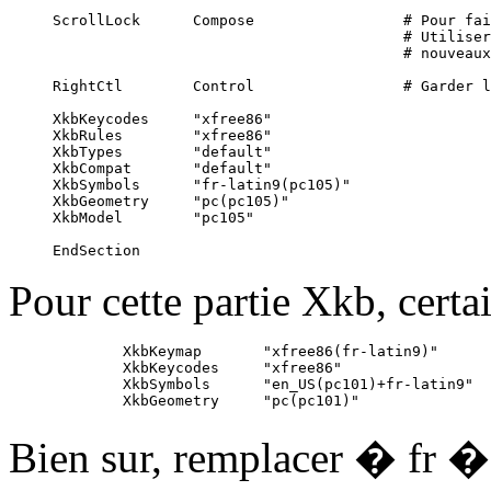
ScrollLock      Compose                 # Pour fai
                                        # Utiliser
                                        # nouveaux
RightCtl        Control                 # Garder l
XkbKeycodes     "xfree86"

XkbRules        "xfree86"

XkbTypes        "default"

XkbCompat       "default"

XkbSymbols      "fr-latin9(pc105)"

XkbGeometry     "pc(pc105)"

XkbModel        "pc105"

Pour cette partie Xkb, certai
        XkbKeymap       "xfree86(fr-latin9)"

        XkbKeycodes     "xfree86"

        XkbSymbols      "en_US(pc101)+fr-latin9"

Bien sur, remplacer � fr