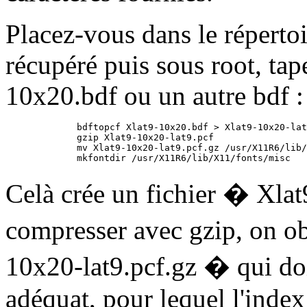
Placez-vous dans le répertoi
récupéré puis sous root, ta
10x20.bdf ou un autre bdf :
        bdftopcf Xlat9-10x20.bdf > Xlat9-10x20-lat
        gzip Xlat9-10x20-lat9.pcf

        mv Xlat9-10x20-lat9.pcf.gz /usr/X11R6/lib/
Celà crée un fichier � Xlat
compresser avec gzip, on obt
10x20-lat9.pcf.gz � qui doit
adéquat, pour lequel l'index